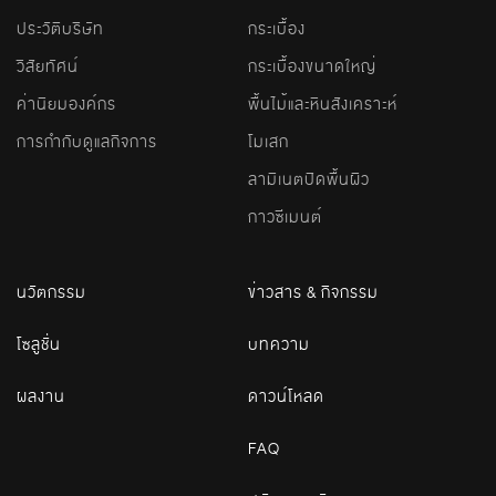
ประวัติบริษัท
กระเบื้อง
วิสัยทัศน์
กระเบื้องขนาดใหญ่
ค่านิยมองค์กร
พื้นไม้และหินสังเคราะห์
การกำกับดูแลกิจการ
โมเสก
ลามิเนตปิดพื้นผิว
กาวซีเมนต์
นวัตกรรม
ข่าวสาร & กิจกรรม
โซลูชั่น
บทความ
ผลงาน
ดาวน์โหลด
FAQ