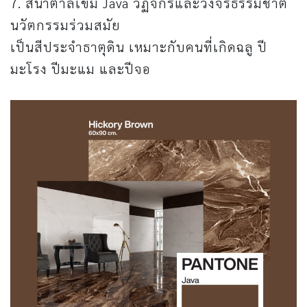
7. สีน้ำตาลเข้ม Java วัฏจักรและวงจรธรรมชาติ
นวัตกรรมร่วมสมัย
เป็นสีประจำธาตุดิน เหมาะกับคนที่เกิดฉลู ปี
มะโรง ปีมะแม และปีจอ