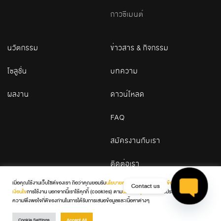
กาวซีเมนต์
นวัตกรรม
ข่าวสาร & กิจกรรม
โซลูชั่น
บทความ
ผลงาน
ดาวน์โหลด
FAQ
สมัครงานกับเรา
ติดต่อเรา
เมื่อคุณใช้งานเว็บไซต์ของเรา ถือว่าคุณยอมรับ
นโยบายความเป็นส่วนตัว
และ
ข้อกำหนดและ
Contact us
เงื่อนไข
การใช้งาน นอกจากนี้เราใช้คุกกี้ (cookies) ตาม
นโยบายคุกกี้
เพื่อเพิ่มประสบการณ์และ
© 2026 WDC. All Rights Reserved
ความพึงพอใจที่ดีของท่านในการได้รับการเสนอข้อมูลและเนื้อหาต่างๆ
Open cha
Terms & Conditions
Privacy Policy
Cookie Policy
Cookie Settings
Accept All