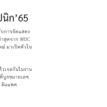
ปนิก’65
กับการจัดแสดง
ล่าสุดจาก WDC
ษณ์ มาเปิดตัวใน
ล้วเจอกันในงาน
ที่บูธหมายเลข
์ อิมแพค