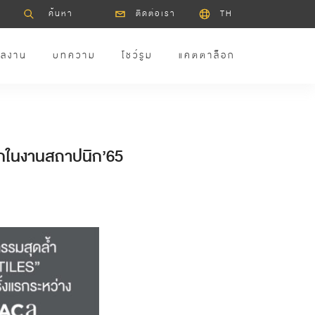
ติดต่อเรา
TH
ลงาน
บทความ
โชว์รูม
แคตตาล็อก
แรกในงานสถาปนิก’65