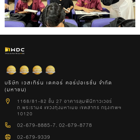
บริษัท เวสเทิร์น เดคอร์ คอร์ปอเรชั่น จำกัด
(มหาชน)
1168/81-82 ชั้น 27 อาคารลุมพีนีทาวเวอร์
ถ.พระราม4 แขวงทุ่งมหาเมฆ เขตสาทร กรุงเทพฯ
10120
02-679-8885-7
,
02-679-8778
02-679-9339