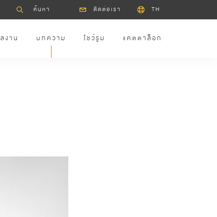
ติดต่อเรา
TH
ลงาน
บทความ
โชว์รูม
แคตตาล็อก