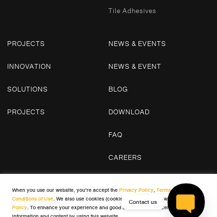
Tile Adhesives
PROJECTS
NEWS & EVENTS
INNOVATION
NEWS & EVENT
SOLUTIONS
BLOG
PROJECTS
DOWNLOAD
FAQ
CAREERS
CONTACT US
When you use our website, you’re accept the
Privacy Policy
,
Terms and
Conditions of Use
. We also use cookies (cookies) in accordance with our
Cookie
Contact us
Policy
. To enhance your experience and good satisfaction in receiving
© 2026 WDC. All Rights Reserved
information and content by using this website