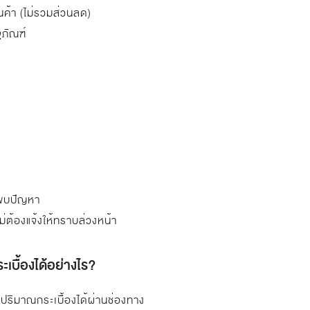
ค้า (ไม่รวมส่วนลด)
ุภัณฑ์
่พบปัญหา
ม่ต้องแจ้งให้ทราบล่วงหน้า
บื้องได้อย่างไร?
ริมาณกระเบื้องได้ผ่านช่องทาง