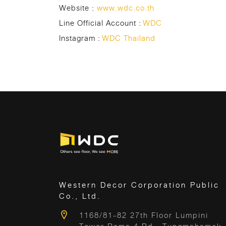
Website :
www.wdc.co.th
Line Official Account :
WDC
Instagram :
WDC Thailand
Western Decor Corporation Public
Co., Ltd.
1168/81-82 27th Floor Lumpini