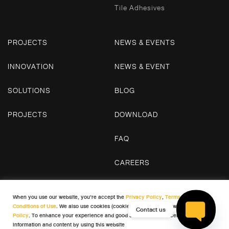
Tile Adhesives
PROJECTS
NEWS & EVENTS
INNOVATION
NEWS & EVENT
SOLUTIONS
BLOG
PROJECTS
DOWNLOAD
FAQ
CAREERS
CONTACT US
When you use our website, you’re accept the
Privacy Policy
,
Terms and
Conditions of Use
. We also use cookies (cookies) in accordance with our
Cookie
Contact us
Policy
. To enhance your experience and good satisfaction in receiving
© 2026 WDC. All Rights Reserved
information and content by using this website