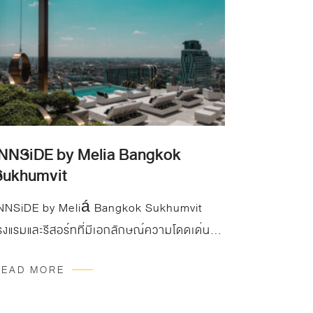
INNSiDE by Melia Bangkok
Sukhumvit
NNSiDE by Meliá Bangkok Sukhumvit
รงแรมและรีสอร์ทที่มีเอกลักษณ์ความโดดเด่น
ฉพาะตัว บนทำเลกลางเมืองอย่างสุขุมวิท มีห้อง
READ MORE
ักทั้งหมด 208 ห้อง ครบครันไปด้วยสิ่งอำนวย
วามสะดวก ผสมผสานกับศิลปะที่เป็น