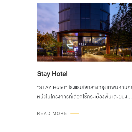
ยูนิต โดดเด่นด้วยดีไซน์อันเรียบหรูผ่านการ
ออกแบบที่เต็มไปด้วยความงดงาม ผสมผสานก
คุณภาพชีวิตของทุกคนในครอบครัว พูลวิลล่าม
ขนาด 2 ชั้น 4-5 ห้องนอน เนื้อที่ใช้สอยเริ่มต้น
559 ตารางเมตร พร้อมสระว่ายน้ำส่วนตัว และ
ระบบดูแลความปลอดภัยอย่างครบครัน สำหรับ
โครงการ CHARIN Pattaya กระเบื้องจาก WD
ได้เข้ามามีบทบาทสำคัญในการสะท้อนความ
Stay Hotel
สวยงามผ่านพื้นที่ต่างๆ ไม่ว่าจะเป็น พื้นที่
“STAY Hotel” โรงแรมใจกลางกรุงเทพมหานค
ภายนอก, ห้องนั่งเล่น, ห้องน้ำ และบริเวณสระ
หนึ่งในโครงการที่เลือกใช้กระเบื้องพื้นและผนัง
ว่ายน้ำ สู่คำตอบของการใช้ชีวิตเหนือระดับ
จาก WDC ทางโครงการเลือกใช้ กระเบื้องรุ่น
สอดคล้องกับคุณภาพความเป็นอยู่ที่สมบูรณ์
READ MORE
Inner Cliff และ Inner Lake ซึ่ง WDC ได้คัด
แบบ Project : CHARIN Pattaya Murale
สรรค์กระเบื้องคุณภาพระดับเวิลคลาสมาเพื่อ
Cameo White Matt / Structured 60×120