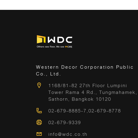
ตอบโจทย์ของนักออกแบบ โดยคุณเอง ก็สามา
cm. : ลวดลายสายแร่ที่หมุนวนคล้ายกับหินอ่อ
สร้างสรรค์บ้านของคุณให้มีเอกลักษณ์ เรียบหรู
ผสานกับพื้นผิวอันน่าอัศจรรย์ สร้างความโดด
ได้ Project : Stay Hotel
เด่นทุกการใช้งาน Capri Beige / Grey
Microtec 60×120 cm. : นำเสนอดีไซน์อันล้ำ
สมัยผสมผสานรูปแบบการวางตัวของเส้นแร่
คล้ายกับการเคลื่อนไหวของสายฟ้า ที่ฝังลงในผ
สัมผัสของกระเบื้อง พร้อมคุณสมบัติกันลื่น มอ
Western Decor Corporation Public
ความปลอดภัยในทุกก้าว Enzo Sand
Co., Ltd.
Rectangle Micriotec 30×30 cm. : กระเบื้อง
1168/81-82 27th Floor Lumpini
เสคส่งต่อความสวยงามทางมิติด้านดีไซน์ที่ได้รั
Tower Rama 4 Rd., Tungmahamek,
Sathorn, Bangkok 10120
แรงบันดาลใจมาจากลวดลายของหินปูนแกสคอ
02-679-8885-7
,
02-679-8778
จ์จากประเทศโปรตุเกส Enzo Cinder 60×120
cm. / Enzo Moon Microtec 60×120 cm. …
02-679-9339
info@wdc.co.th