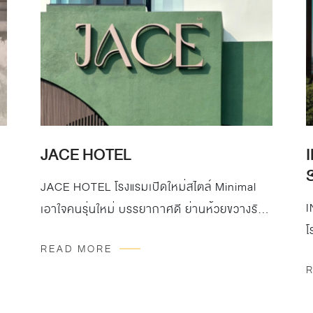
JACE HOTEL
JACE HOTEL โรงแรมเปิดใหม่สไตล์ Minimal
I
เอาใจคนรุ่นใหม่ บรรยากาศดี ย่านห้วยขวางรัช
โ
ดา ที่เลือกนำเสนอบรรยากาศการพักผ่อนได้แม้
READ MORE
เ
บ
อยู่กลางเมือง เรียบง่าย หลบจากความวุ่นวาย
พ
โครงการเลือกใช้กระเบื้องจาก WDC รุ่น Enzo
ค
sand นวัตกรรม Microtec กันลื่น, Enzo