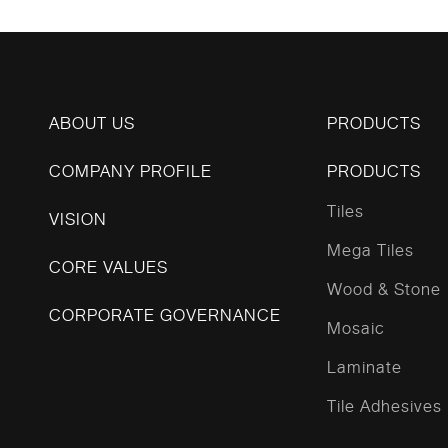
รถ
น
ABOUT US
PRODUCTS
COMPANY PROFILE
PRODUCTS
ิว
บ
Tiles
VISION
Mega Tiles
CORE VALUES
โม
Wood & Stone
บ
CORPORATE GOVERNANCE
Mosaic
ย
Laminate
Tile Adhesives