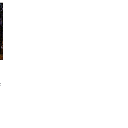
เ
mosaic sand arrow head , Enzo coal
S
ับ
windmill mosaic , และ Venezia mix matt เพื่อ
ส
ี
เพิ่มลูกเล่นให้กับโครงการ นำเสนอพื้นที่ด้วยลาย
เ
ละเอียดของกระเบื้องลายหิน อย่างมีสไตล์ WDC
พ
ยังคงมุ่งมั่นในการพัฒนาวัสดุตกแต่งพื้นและผนัง
ถ
เพื่อสามารถตอบโจทย์การใช้งานได้ทุกรูปแบบ
ส
C
เพื่อมอบความเป็นอยู่ที่ดีขึ้นสำหรับทุกพื้นที่
ค
Project : JACE HOTEL Product Name :
ก
Enzo sand ขนาด 60×60 cm. Enzo mosaic
ร
ส
sand arrowhead ขนาด 40.4×35.6 cm.
W
Venezia mix matt ขนาด 60×60 cm.
I