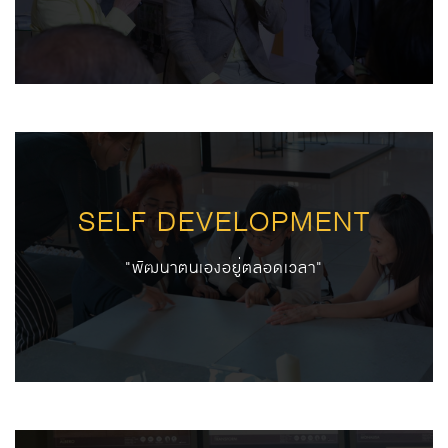
SELF DEVELOPMENT
"พัฒนาตนเองอยู่ตลอดเวลา"