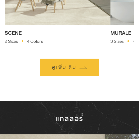
SCENE
MURALE
2 Sizes
4 Colors
3 Sizes
4 C
ดูเพิ่มเติม
แกลลอรี่