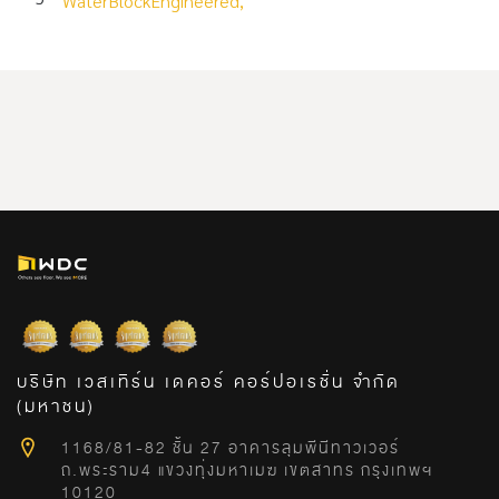
WaterBlockEngineered,
บริษัท เวสเทิร์น เดคอร์ คอร์ปอเรชั่น จำกัด
(มหาชน)
1168/81-82 ชั้น 27 อาคารลุมพีนีทาวเวอร์
ถ.พระราม4 แขวงทุ่งมหาเมฆ เขตสาทร กรุงเทพฯ
10120