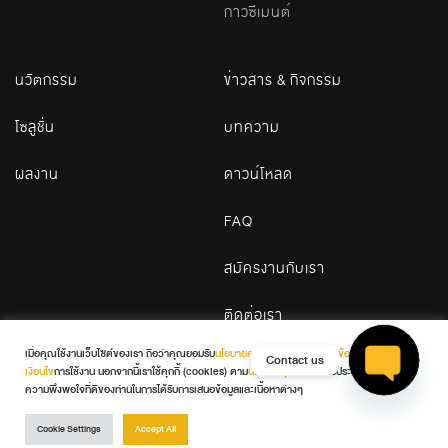
กาวซีเมนต์
นวัตกรรม
ข่าวสาร & กิจกรรม
โซลูชั่น
บทความ
ผลงาน
ดาวน์โหลด
FAQ
สมัครงานกับเรา
ติดต่อเรา
เมื่อคุณใช้งานเว็บไซต์ของเรา ถือว่าคุณยอมรับ
นโยบายความเป็นส่วนตัว
และ
ข้อกำหนดและ
Contact us
เงื่อนไข
การใช้งาน นอกจากนี้เราใช้คุกกี้ (cookies) ตาม
นโยบายคุกกี้
เพื่อเพิ่มประสบการณ์และ
© 2026 WDC. All Rights Reserved
ความพึงพอใจที่ดีของท่านในการได้รับการเสนอข้อมูลและเนื้อหาต่างๆ
Open ch
Terms & Conditions
Privacy Policy
Cookie Policy
Cookie Settings
Accept All