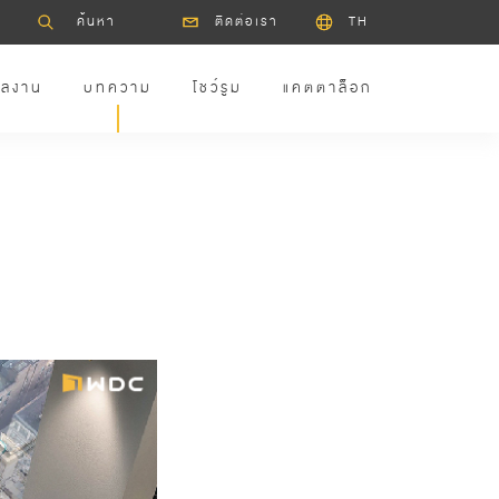
ติดต่อเรา
TH
ลงาน
บทความ
โชว์รูม
แคตตาล็อก