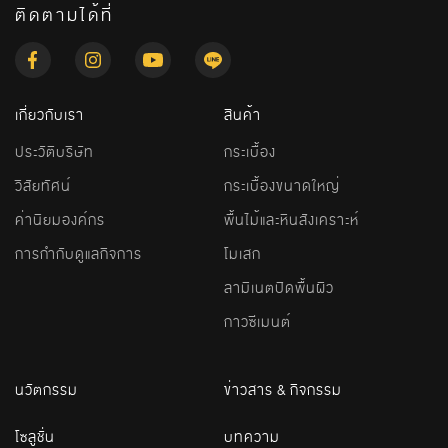
ติดตามได้ที่
เกี่ยวกับเรา
สินค้า
ประวัติบริษัท
กระเบื้อง
วิสัยทัศน์
กระเบื้องขนาดใหญ่
ค่านิยมองค์กร
พื้นไม้และหินสังเคราะห์
การกำกับดูแลกิจการ
โมเสก
ลามิเนตปิดพื้นผิว
กาวซีเมนต์
นวัตกรรม
ข่าวสาร & กิจกรรม
โซลูชั่น
บทความ