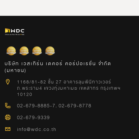
บริษัท เวสเทิร์น เดคอร์ คอร์ปอเรชั่น จำกัด
(มหาชน)
1168/81-82 ชั้น 27 อาคารลุมพีนีทาวเวอร์
ถ.พระราม4 แขวงทุ่งมหาเมฆ เขตสาทร กรุงเทพฯ
10120
02-679-8885-7
,
02-679-8778
02-679-9339
info@wdc.co.th