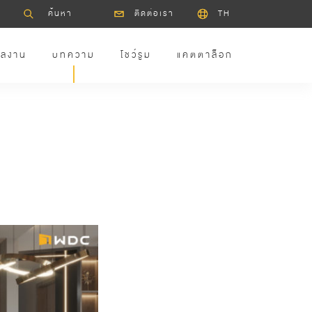
ติดต่อเรา
TH
ลงาน
บทความ
โชว์รูม
แคตตาล็อก