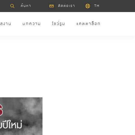
ติดต่อเรา
TH
ลงาน
บทความ
โชว์รูม
แคตตาล็อก