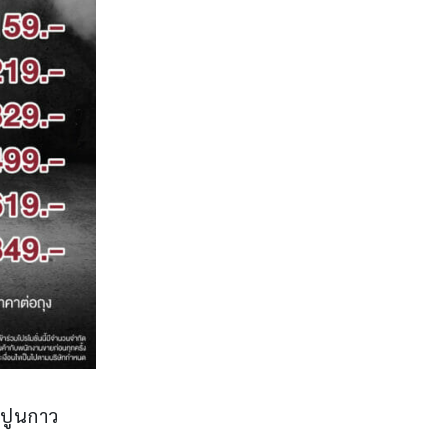
าปูนกาว