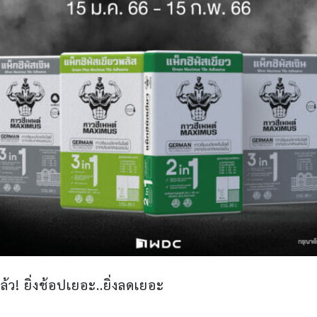
กแล้ว! ยิ่งช้อปเยอะ..ยิ่งลดเยอะ