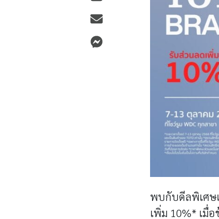
พบกับดีลพิเศษเ
เพิ่ม 10%* เมื่