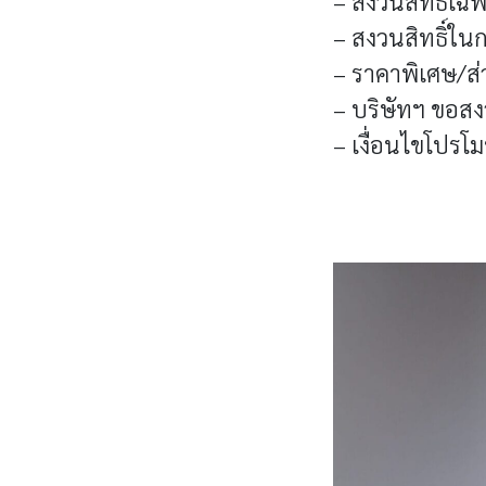
– สงวนสิทธิ์เฉพ
– สงวนสิทธิ์ในก
– ราคาพิเศษ/ส
– บริษัทฯ ขอสง
– เงื่อนไขโปรโ