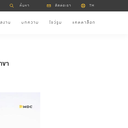
ติดต่อเรา
TH
ลงาน
บทความ
โชว์รูม
แคตตาล็อก
สาขา