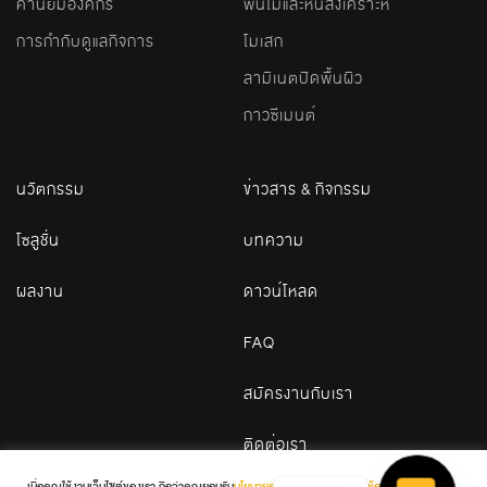
ค่านิยมองค์กร
พื้นไม้และหินสังเคราะห์
การกำกับดูแลกิจการ
โมเสก
ลามิเนตปิดพื้นผิว
กาวซีเมนต์
นวัตกรรม
ข่าวสาร & กิจกรรม
โซลูชั่น
บทความ
ผลงาน
ดาวน์โหลด
FAQ
สมัครงานกับเรา
ติดต่อเรา
เมื่อคุณใช้งานเว็บไซต์ของเรา ถือว่าคุณยอมรับ
นโยบายความเป็นส่วนตัว
และ
ข้อกำหนดและ