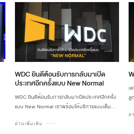
จับคู่เสวนากับ คุณเบิร์ด อัสนี เลขาธิการสมาคม
อสังหาริมทรัพย์ขอนแก่น และผู้บริหารโครงการ
Divanie Grand Residence บ้านหรูระดับ Luxury
ที่มาร่วมถอดรหัสแนวคิด “การพัฒนา สู่แรง
บันดาลใจแห่งการออกแบบ” ที่เปิดโลกทัศน์ใหม่ให้
กับสถาปนิก ดีไซเนอร์ และเจ้าของโครงการในภาค
อีสาน เห็นถึงพลังของวัสดุตกแต่งที่ไม่ใช่แค่ความ
สวยงาม แต่ยังตอบโจทย์การใช้งานจริง
WDC ยินดีต้อนรับการกลับมาเปิด
W
ประเทศอีกครั้งแบบ New Normal
เต
WDC ยินดีต้อนรับการกลับมาเปิดประเทศอีกครั้ง
ลู
แบบ New Normal เราพร้อมให้บริการแบบเต็ม
อ่
รูป…
อ่านเพิ่มเติม
าม