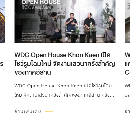
WDC Open House Khon Kaen เปิด
W
าร
โชว์รูมโฉมใหม่ จัดงานเสวนาครั้งสำคัญ
แ
ของภาคอีสาน
C
WDC Open House Khon Kaen เปิดโชว์รูมโฉม
WD
ใหม่ จัดงานเสวนาครั้งสำคัญของภาคอีสาน ครั้ง
ฉล
แรกที่สองคีย์แมนแห่งวงการมาพบกันบนเวทีเดียว!!
วั
อ่านเพิ่มเติม
อ่
โดยคุณหนึ่ง นครา ประธานกรรมาธิการใหญ่
พิ
สถาปนิกอีสาน และผู้ก่อตั้ง Nakara Architects
ขอ