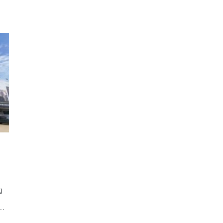
ที่
ง
 …