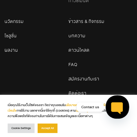
กาวซีเมนต์
นวัตกรรม
ข่าวสาร & กิจกรรม
โซลูชั่น
บทความ
ผลงาน
ดาวน์โหลด
FAQ
สมัครงานกับเรา
ติดต่อเรา
เมื่อคุณใช้งานเว็บไซต์ของเรา ถือว่าคุณยอมรับ
นโยบายความเป็นส่วนตัว
และ
ข้อกำหนดและ
Contact us
เงื่อนไข
การใช้งาน นอกจากนี้เราใช้คุกกี้ (cookies) ตาม
นโยบายคุกกี้
เพื่อเพิ่มประสบการณ์และ
© 2026 WDC. All Rights Reserved
ความพึงพอใจที่ดีของท่านในการได้รับการเสนอข้อมูลและเนื้อหาต่างๆ
Open cha
Terms & Conditions
Privacy Policy
Cookie Policy
Cookie Settings
Accept All
SHARE