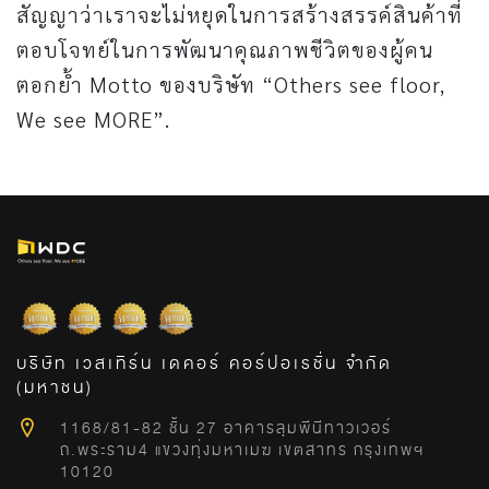
สัญญาว่าเราจะไม่หยุดในการสร้างสรรค์สินค้าที่
ตอบโจทย์ในการพัฒนาคุณภาพชีวิตของผู้คน
ตอกย้ำ Motto ของบริษัท “Others see floor,
We see MORE”.
บริษัท เวสเทิร์น เดคอร์ คอร์ปอเรชั่น จำกัด
(มหาชน)
1168/81-82 ชั้น 27 อาคารลุมพีนีทาวเวอร์
ถ.พระราม4 แขวงทุ่งมหาเมฆ เขตสาทร กรุงเทพฯ
10120