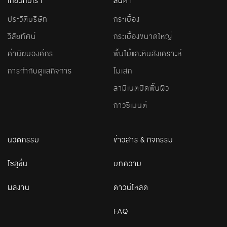
เกี่ยวกับเรา
สินค้า
ประวัติบริษัท
กระเบื้อง
วิสัยทัศน์
กระเบื้องขนาดใหญ่
ค่านิยมองค์กร
พื้นไม้และหินสังเคราะห์
การกำกับดูแลกิจการ
โมเสก
ลามิเนตปิดพื้นผิว
กาวซีเมนต์
นวัตกรรม
ข่าวสาร & กิจกรรม
โซลูชั่น
บทความ
ผลงาน
ดาวน์โหลด
FAQ