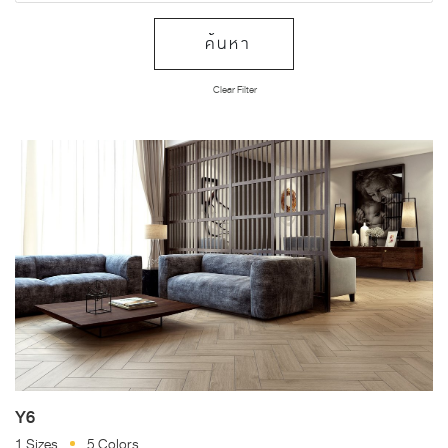
ค้นหา
Clear Filter
Y6
1 Sizes
5 Colors