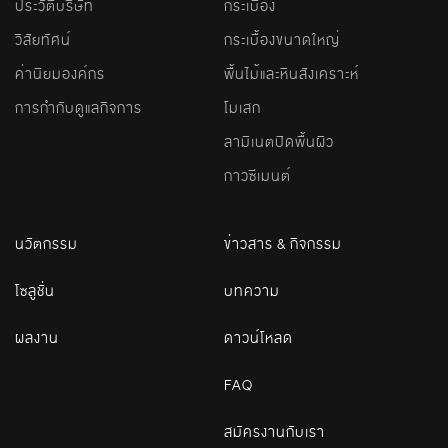
ประวัติบริษัท
กระเบื้อง
วิสัยทัศน์
กระเบื้องขนาดใหญ่
ค่านิยมองค์กร
พื้นไม้และหินสังเคราะห์
การกำกับดูแลกิจการ
โมเสก
ลามิเนตปิดพื้นผิว
กาวซีเมนต์
นวัตกรรม
ข่าวสาร & กิจกรรม
โซลูชั่น
บทความ
ผลงาน
ดาวน์โหลด
FAQ
สมัครงานกับเรา