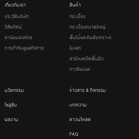
เกี่ยวกับเรา
สินค้า
ประวัติบริษัท
กระเบื้อง
วิสัยทัศน์
กระเบื้องขนาดใหญ่
ค่านิยมองค์กร
พื้นไม้และหินสังเคราะห์
การกำกับดูแลกิจการ
โมเสก
ลามิเนตปิดพื้นผิว
กาวซีเมนต์
นวัตกรรม
ข่าวสาร & กิจกรรม
โซลูชั่น
บทความ
ผลงาน
ดาวน์โหลด
FAQ