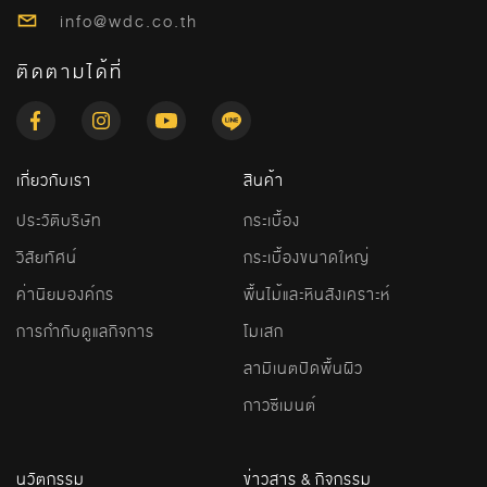
info@wdc.co.th
ติดตามได้ที่
เกี่ยวกับเรา
สินค้า
ประวัติบริษัท
กระเบื้อง
วิสัยทัศน์
กระเบื้องขนาดใหญ่
ค่านิยมองค์กร
พื้นไม้และหินสังเคราะห์
การกำกับดูแลกิจการ
โมเสก
ลามิเนตปิดพื้นผิว
กาวซีเมนต์
นวัตกรรม
ข่าวสาร & กิจกรรม