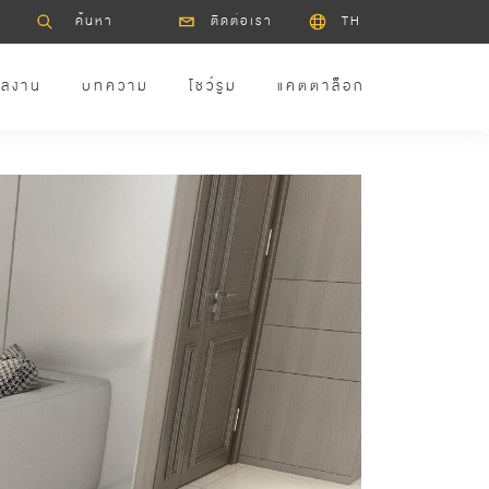
ติดต่อเรา
TH
ลงาน
บทความ
โชว์รูม
แคตตาล็อก