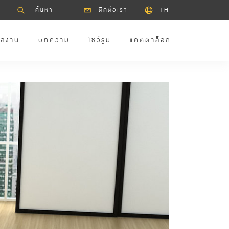
ติดต่อเรา
TH
ลงาน
บทความ
โชว์รูม
แคตตาล็อก