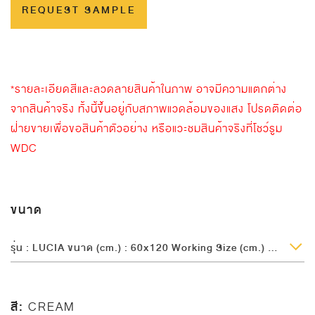
REQUEST SAMPLE
*รายละเอียดสีและลวดลายสินค้าในภาพ อาจมีความแตกต่าง
จากสินค้าจริง ทั้งนี้ขึ้นอยู่กับสภาพแวดล้อมของแสง โปรดติดต่อ
ฝ่ายขายเพื่อขอสินค้าตัวอย่าง หรือแวะชมสินค้าจริงที่โชว์รูม
WDC
ขนาด
รุ่น : LUCIA ขนาด (cm.) : 60x120 Working Size (cm.) : 60x120 ผิวหน้า : Glossy ความหนา (mm.) : 8.5
สี:
CREAM