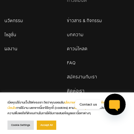
กาวซีเมนต์
นวัตกรรม
ข่าวสาร & กิจกรรม
โซลูชั่น
บทความ
ผลงาน
ดาวน์โหลด
FAQ
สมัครงานกับเรา
ติดต่อเรา
เมื่อคุณใช้งานเว็บไซต์ของเรา ถือว่าคุณยอมรับ
นโยบายความเป็นส่วนตัว
และ
ข้อกำหนดและ
Contact us
เงื่อนไข
การใช้งาน นอกจากนี้เราใช้คุกกี้ (cookies) ตาม
นโยบายคุกกี้
เพื่อเพิ่มประสบการณ์และ
© 2026 WDC. All Rights Reserved
ความพึงพอใจที่ดีของท่านในการได้รับการเสนอข้อมูลและเนื้อหาต่างๆ
Open cha
Terms & Conditions
Privacy Policy
Cookie Policy
Cookie Settings
Accept All