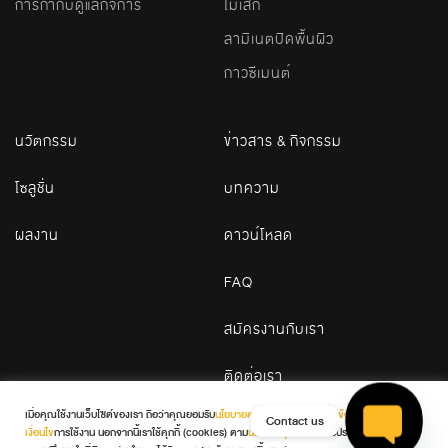
การกำกับดูแลกิจการ
โมเสก
ลามิเนตปิดพื้นผิว
กาวซีเมนต์
นวัตกรรม
ข่าวสาร & กิจกรรม
โซลูชั่น
บทความ
ผลงาน
ดาวน์โหลด
FAQ
สมัครงานกับเรา
ติดต่อเรา
เมื่อคุณใช้งานเว็บไซต์ของเรา ถือว่าคุณยอมรับ
นโยบายความเป็นส่วนตัว
และ
ข้อกำหนดและ
Contact us
เงื่อนไข
การใช้งาน นอกจากนี้เราใช้คุกกี้ (cookies) ตาม
นโยบายคุกกี้
เพื่อเพิ่มประสบการณ์และ
© 2026 WDC. All Rights Reserved