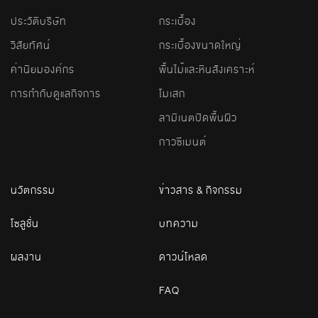
ประวัติบริษัท
กระเบื้อง
วิสัยทัศน์
กระเบื้องขนาดใหญ่
ค่านิยมองค์กร
พื้นไม้และหินสังเคราะห์
การกำกับดูแลกิจการ
โมเสก
ลามิเนตปิดพื้นผิว
กาวซีเมนต์
นวัตกรรม
ข่าวสาร & กิจกรรม
โซลูชั่น
บทความ
ผลงาน
ดาวน์โหลด
FAQ