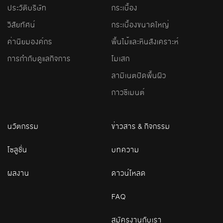
ประวัติบริษัท
กระเบื้อง
วิสัยทัศน์
กระเบื้องขนาดใหญ่
ค่านิยมองค์กร
พื้นไม้และหินสังเคราะห์
การกำกับดูแลกิจการ
โมเสก
ลามิเนตปิดพื้นผิว
กาวซีเมนต์
นวัตกรรม
ข่าวสาร & กิจกรรม
โซลูชั่น
บทความ
ผลงาน
ดาวน์โหลด
FAQ
สมัครงานกับเรา