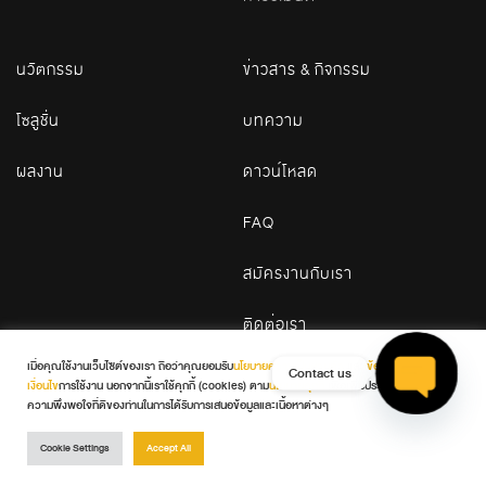
นวัตกรรม
ข่าวสาร & กิจกรรม
โซลูชั่น
บทความ
ผลงาน
ดาวน์โหลด
FAQ
สมัครงานกับเรา
ติดต่อเรา
เมื่อคุณใช้งานเว็บไซต์ของเรา ถือว่าคุณยอมรับ
นโยบายความเป็นส่วนตัว
และ
ข้อกำหนดและ
Contact us
เงื่อนไข
การใช้งาน นอกจากนี้เราใช้คุกกี้ (cookies) ตาม
นโยบายคุกกี้
เพื่อเพิ่มประสบการณ์และ
© 2026 WDC. All Rights Reserved
ความพึงพอใจที่ดีของท่านในการได้รับการเสนอข้อมูลและเนื้อหาต่างๆ
Open ch
Terms & Conditions
Privacy Policy
Cookie Policy
Cookie Settings
Accept All