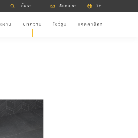
ติดต่อเรา
TH
ลงาน
บทความ
โชว์รูม
แคตตาล็อก