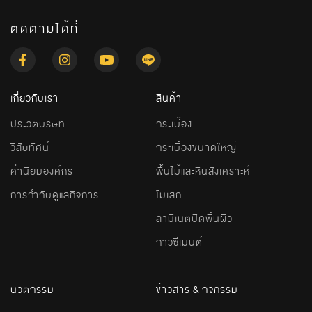
ติดตามได้ที่
เกี่ยวกับเรา
สินค้า
ประวัติบริษัท
กระเบื้อง
วิสัยทัศน์
กระเบื้องขนาดใหญ่
ค่านิยมองค์กร
พื้นไม้และหินสังเคราะห์
การกำกับดูแลกิจการ
โมเสก
ลามิเนตปิดพื้นผิว
กาวซีเมนต์
นวัตกรรม
ข่าวสาร & กิจกรรม