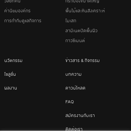
วิสัยทัศน์
กระเบื้องขนาดใหญ่
ค่านิยมองค์กร
พื้นไม้และหินสังเคราะห์
การกำกับดูแลกิจการ
โมเสก
ลามิเนตปิดพื้นผิว
กาวซีเมนต์
นวัตกรรม
ข่าวสาร & กิจกรรม
โซลูชั่น
บทความ
ผลงาน
ดาวน์โหลด
FAQ
สมัครงานกับเรา
ติดต่อเรา