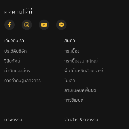
ติดตามได้ที่
เกี่ยวกับเรา
สินค้า
ประวัติบริษัท
กระเบื้อง
วิสัยทัศน์
กระเบื้องขนาดใหญ่
ค่านิยมองค์กร
พื้นไม้และหินสังเคราะห์
การกำกับดูแลกิจการ
โมเสก
ลามิเนตปิดพื้นผิว
กาวซีเมนต์
นวัตกรรม
ข่าวสาร & กิจกรรม