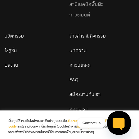
ลามิเนตปิดพื้นผิว
กาวซีเมนต์
นวัตกรรม
ข่าวสาร & กิจกรรม
โซลูชั่น
บทความ
ผลงาน
ดาวน์โหลด
FAQ
สมัครงานกับเรา
ติดต่อเรา
เมื่อคุณใช้งานเว็บไซต์ของเรา ถือว่าคุณยอมรับ
นโยบายความเป็นส่วนตัว
และ
ข้อกำหนดและ
Contact us
เงื่อนไข
การใช้งาน นอกจากนี้เราใช้คุกกี้ (cookies) ตาม
นโยบายคุกกี้
เพื่อเพิ่มประสบการณ์และ
© 2026 WDC. All Rights Reserved
ความพึงพอใจที่ดีของท่านในการได้รับการเสนอข้อมูลและเนื้อหาต่างๆ