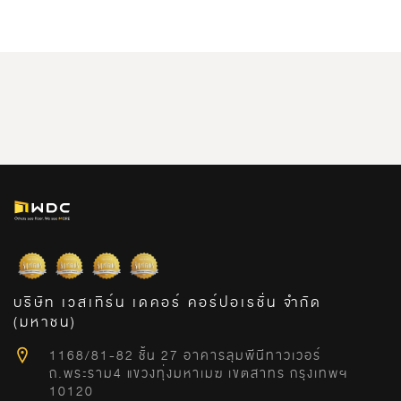
บริษัท เวสเทิร์น เดคอร์ คอร์ปอเรชั่น จำกัด
(มหาชน)
1168/81-82 ชั้น 27 อาคารลุมพีนีทาวเวอร์
ถ.พระราม4 แขวงทุ่งมหาเมฆ เขตสาทร กรุงเทพฯ
10120