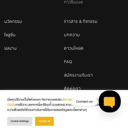
กาวซีเมนต์
นวัตกรรม
ข่าวสาร & กิจกรรม
โซลูชั่น
บทความ
ผลงาน
ดาวน์โหลด
FAQ
สมัครงานกับเรา
ติดต่อเรา
เมื่อคุณใช้งานเว็บไซต์ของเรา ถือว่าคุณยอมรับ
นโยบายความเป็นส่วนตัว
และ
ข้อกำหนดและ
Contact us
เงื่อนไข
การใช้งาน นอกจากนี้เราใช้คุกกี้ (cookies) ตาม
นโยบายคุกกี้
เพื่อเพิ่มประสบการณ์และ
© 2026 WDC. All Rights Reserved
ความพึงพอใจที่ดีของท่านในการได้รับการเสนอข้อมูลและเนื้อหาต่างๆ
Open ch
Terms & Conditions
Privacy Policy
Cookie Policy
Cookie Settings
Accept All