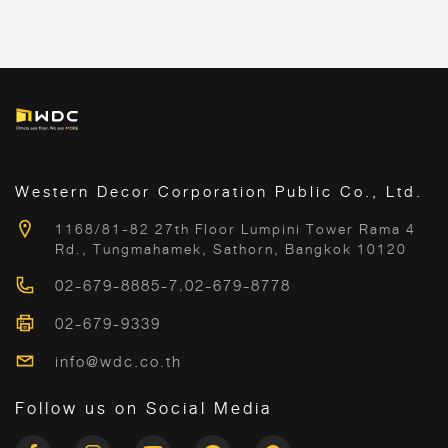
Western Decor Corporation Public Co., Ltd.
1168/81-82 27th Floor Lumpini Tower Rama 4
Rd., Tungmahamek, Sathorn, Bangkok 10120
02-679-8885-7
,
02-679-8778
02-679-9339
info@wdc.co.th
Follow us on Social Media