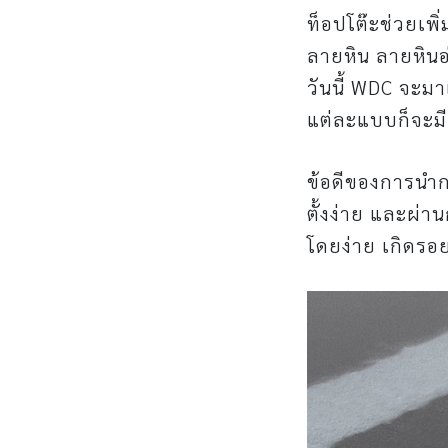
ท็อปโต๊ะช่วยเพิ
ลายหิน ลายหินอ
วันนี้ WDC จะม
แต่ละแบบก็จะมี
ข้อดีของการนำกร
ตั้งง่าย และผ่
โดยง่าย เกิดรอ