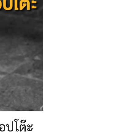
อปโต๊ะ