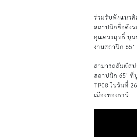
ร่วมรับฟังแนวค
สถาปนิกชื่อดัง
คุณดวงฤทธิ์ บุน
งานสถาปิก 65’ 
สามารถสัมผัสปร
สถาปนิก 65’ ที
TP08 ในวันที่ 
เมืองทองธานี