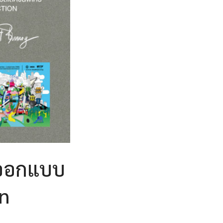
รออกแบบ
on