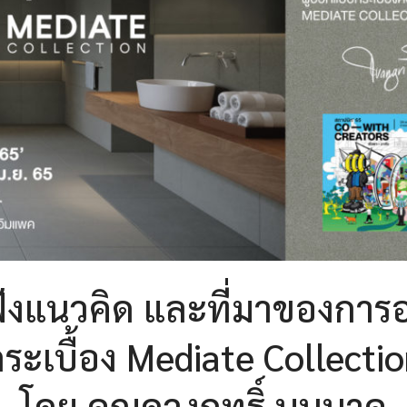
บฟังแนวคิด และที่มาของกา
ระเบื้อง Mediate Collecti
โดย คุณดวงฤทธิ์ บุนนาค