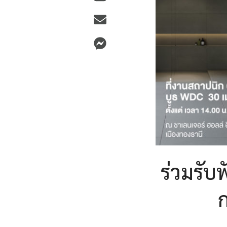
ร่วมรั
ก