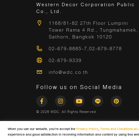
Western Decor Corporation Public
Co., Ltd.
1168/81-82 27th Floor Lumpini
Tower Rama 4 Rd., Tungmahamek,
Sathorn, Bangkok 10120
02-679-8885-7
,
02-679-8778
02-679-9339
info@wdc.co.th
Follow us on Social Media
© 2026 WDC. All Rights Reserved
When you use our website, you’re accept the
Privacy Policy
,
Terms and Conditions of 
experience and good satisfaction in receiving information and content by using this we