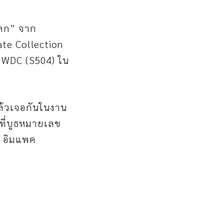
โลก” จาก
ate Collection
ูธ WDC (S504) ใน
ล้วเจอกันในงาน
ที่บูธหมายเลข
์ อิมแพค