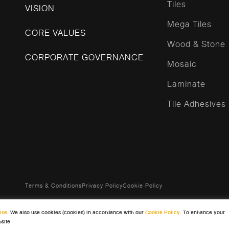
Tiles
VISION
Mega Tiles
CORE VALUES
Wood & Stone
CORPORATE GOVERNANCE
Mosaic
Laminate
Tile Adhesives
Terms & Conditions
Privacy Policy
Cookie Policy
Use
. We also use cookies (cookies) in accordance with our
Cookie Policy
. To enhance your
bsite