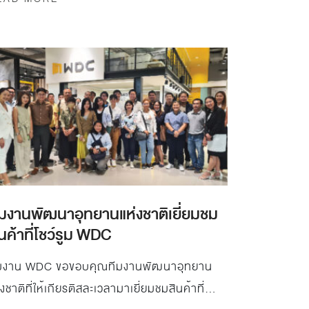
ีมงานพัฒนาอุทยานแห่งชาติเยี่ยมชม
นค้าที่โชว์รูม WDC
ีมงาน WDC ขอขอบคุณทีมงานพัฒนาอุทยาน
่งชาติที่ให้เกียรติสละเวลามาเยี่ยมชมสินค้าที่