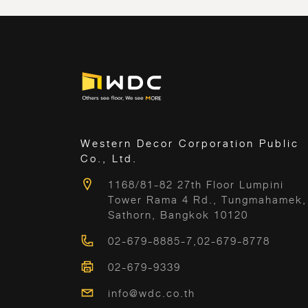
Western Decor Corporation Public
Co., Ltd.
1168/81-82 27th Floor Lumpini
Tower Rama 4 Rd., Tungmahamek,
Sathorn, Bangkok 10120
02-679-8885-7
,
02-679-8778
02-679-9339
info@wdc.co.th