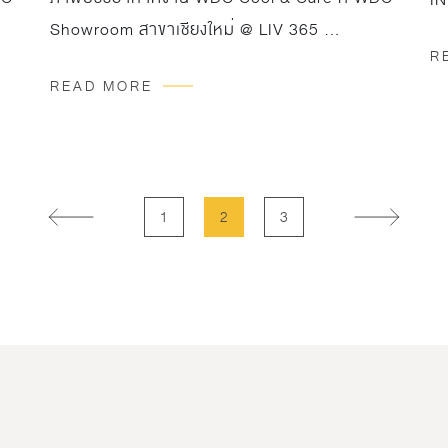
Showroom สาขาเชียงใหม่ @ LIV 365 …
เก
R
งา
READ MORE
tr
20
มา
PR
1
2
3
Ex
สา
ไม
กั
ด