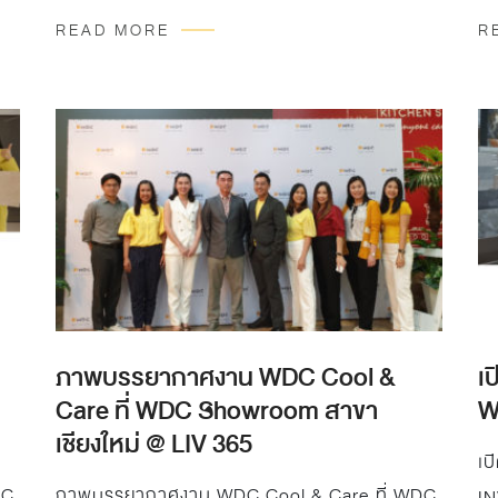
บริษัท เจี้ยบเซ้งโฮมเซรามิค…
โช
READ MORE
R
ภาพบรรยากาศงาน WDC Cool &
เ
Care ที่ WDC Showroom สาขา
W
เชียงใหม่ @ LIV 365
เป
DC
ภาพบรรยากาศงาน WDC Cool & Care ที่ WDC
IN