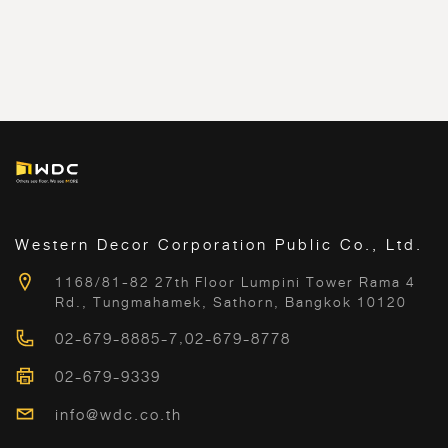
Western Decor Corporation Public Co., Ltd.
1168/81-82 27th Floor Lumpini Tower Rama 4
Rd., Tungmahamek, Sathorn, Bangkok 10120
02-679-8885-7
,
02-679-8778
02-679-9339
info@wdc.co.th