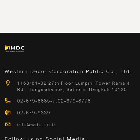
Western Decor Corporation Public Co., Ltd.
1168/81-82 27th Floor Lumpini Tower Rama 4
Rd., Tungmahamek, Sathorn, Bangkok 10120
02-679-8885-7
,
02-679-8778
02-679-9339
info@wdc.co.th
Follow us on Social Media