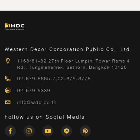
Western Decor Corporation Public Co., Ltd.
1168/81-82 27th Floor Lumpini Tower Rama 4
Rd., Tungmahamek, Sathorn, Bangkok 10120
02-679-8885-7
,
02-679-8778
02-679-9339
info@wdc.co.th
Follow us on Social Media