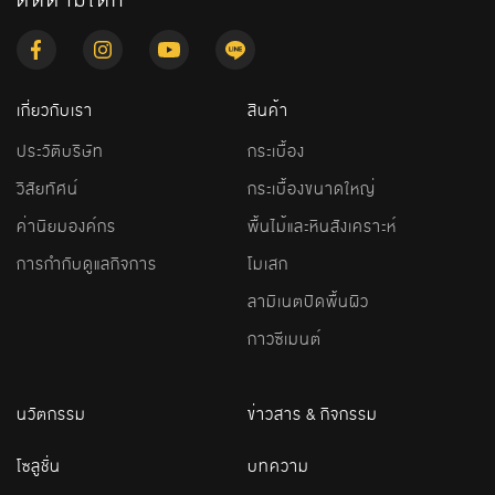
ติดตามได้ที่
เกี่ยวกับเรา
สินค้า
ประวัติบริษัท
กระเบื้อง
วิสัยทัศน์
กระเบื้องขนาดใหญ่
ค่านิยมองค์กร
พื้นไม้และหินสังเคราะห์
การกำกับดูแลกิจการ
โมเสก
ลามิเนตปิดพื้นผิว
กาวซีเมนต์
นวัตกรรม
ข่าวสาร & กิจกรรม
โซลูชั่น
บทความ