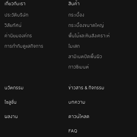
เกี่ยวกับเรา
สินค้า
ประวัติบริษัท
กระเบื้อง
วิสัยทัศน์
กระเบื้องขนาดใหญ่
ค่านิยมองค์กร
พื้นไม้และหินสังเคราะห์
การกำกับดูแลกิจการ
โมเสก
ลามิเนตปิดพื้นผิว
กาวซีเมนต์
นวัตกรรม
ข่าวสาร & กิจกรรม
โซลูชั่น
บทความ
ผลงาน
ดาวน์โหลด
FAQ