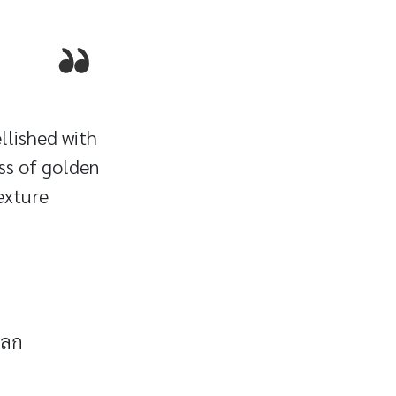
llished with
ess of golden
exture
โลก