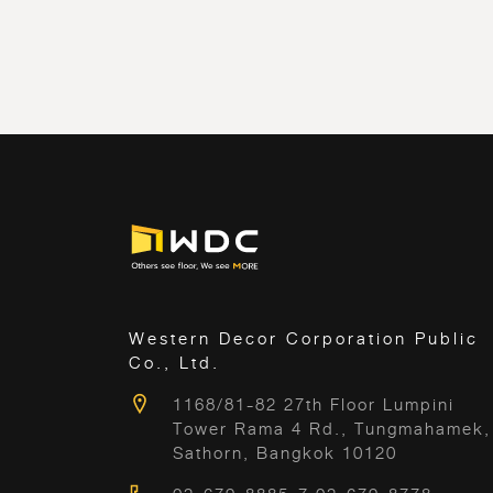
Western Decor Corporation Public
Co., Ltd.
1168/81-82 27th Floor Lumpini
Tower Rama 4 Rd., Tungmahamek,
Sathorn, Bangkok 10120