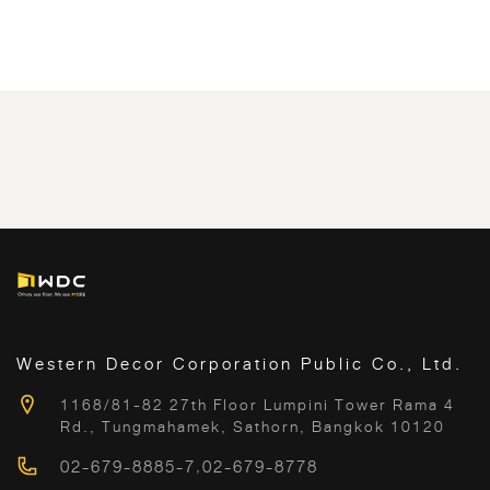
Western Decor Corporation Public Co., Ltd.
1168/81-82 27th Floor Lumpini Tower Rama 4
Rd., Tungmahamek, Sathorn, Bangkok 10120
02-679-8885-7
,
02-679-8778