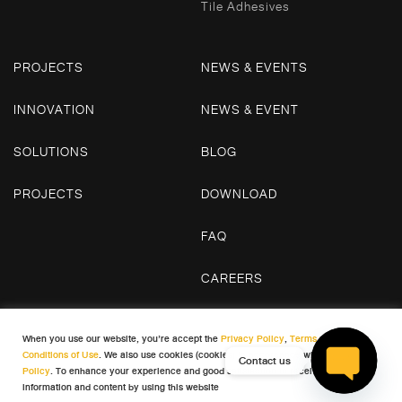
Tile Adhesives
PROJECTS
NEWS & EVENTS
INNOVATION
NEWS & EVENT
SOLUTIONS
BLOG
PROJECTS
DOWNLOAD
FAQ
CAREERS
CONTACT US
When you use our website, you’re accept the
Privacy Policy
,
Terms and
Conditions of Use
. We also use cookies (cookies) in accordance with our
Cookie
Contact us
Policy
. To enhance your experience and good satisfaction in receiving
© 2026 WDC. All Rights Reserved
information and content by using this website