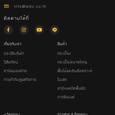
info@wdc.co.th
ติดตามได้ที่
เกี่ยวกับเรา
สินค้า
ประวัติบริษัท
กระเบื้อง
วิสัยทัศน์
กระเบื้องขนาดใหญ่
ค่านิยมองค์กร
พื้นไม้และหินสังเคราะห์
การกำกับดูแลกิจการ
โมเสก
ลามิเนตปิดพื้นผิว
กาวซีเมนต์
นวัตกรรม
ข่าวสาร & กิจกรรม